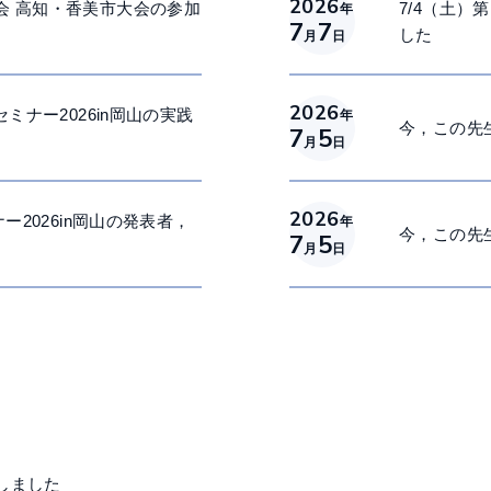
2026
会 高知・香美市大会の参加
7/4（土）
年
7
7
した
月
日
2026
ミナー2026in岡山の実践
年
今，この先生
7
5
月
日
2026
ー2026in岡山の発表者，
年
今，この先
7
5
月
日
しました