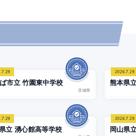
.7.29
2026.7.29
ば市立 竹園東中学校
熊本県立
茨城県
.7.29
2026.7.29
県立 湧心館高等学校
岡山県立