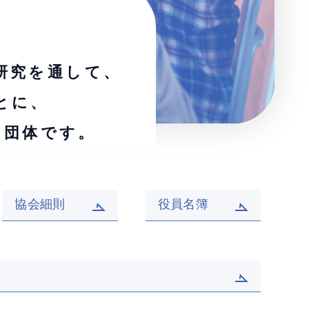
研究を通して、
とに、
た団体です。
協会細則
役員名簿