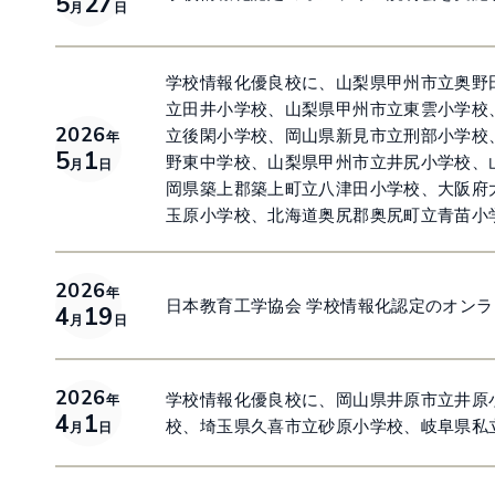
5
27
月
日
学校情報化優良校に、山梨県甲州市立奥野
立田井小学校、山梨県甲州市立東雲小学校
2026
立後閑小学校、岡山県新見市立刑部小学校
年
5
1
野東中学校、山梨県甲州市立井尻小学校、
月
日
岡県築上郡築上町立八津田小学校、大阪府
玉原小学校、北海道奥尻郡奥尻町立青苗小
2026
年
日本教育工学協会 学校情報化認定のオン
4
19
月
日
2026
学校情報化優良校に、岡山県井原市立井原
年
4
1
校、埼玉県久喜市立砂原小学校、岐阜県私
月
日