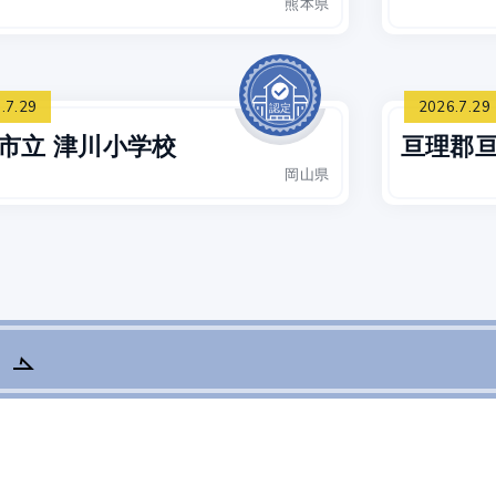
熊本県
.7.29
2026.7.29
市立 津川小学校
亘理郡亘
岡山県
ら