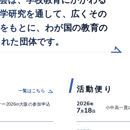
高知県香美市で開催いたしま
活動便り
一覧はこちら
2026
ー2026in大阪の参加申込
年
小中高一貫の
7
18
月
日