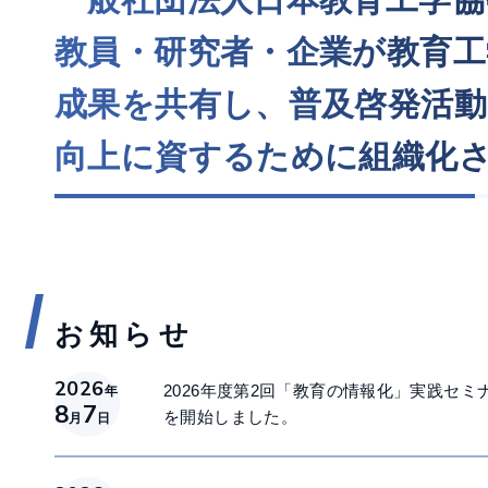
工学研究を通して、広くその
2025.12.16
動をもとに、わが国の教育の
2026年度の全国大会は、
された団体です。
す。
お知らせ
2026
2026年度第2回「教育の情報化」実践セミナ
年
8
7
を開始しました。
月
日