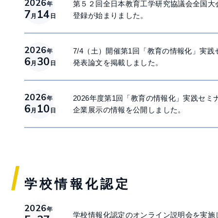
2026
第５２回全日本教育工学研究協議会全国大
年
7
14
登録が始まりました。
月
日
2026
7/4（土）開催第1回「教育の情報化」実践セ
年
6
30
発表論文を掲載しました。
月
日
2026
2026年度第1回「教育の情報化」実践セミナ
年
6
10
企業展示の情報を公開しました。
月
日
学校情報化認定
2026
年
学校情報化認定のオンライン説明会を実施