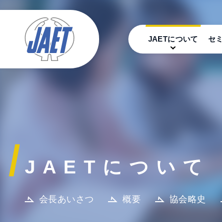
JAETについて
セ
JAETについて
会長あいさつ
概要
協会略史