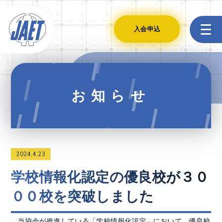
入会申込
お知らせ
2024.4.23
学校情報化認定の優良校が３０
００校を突破しました
当協会が推進している「学校情報化認定」において、優良校