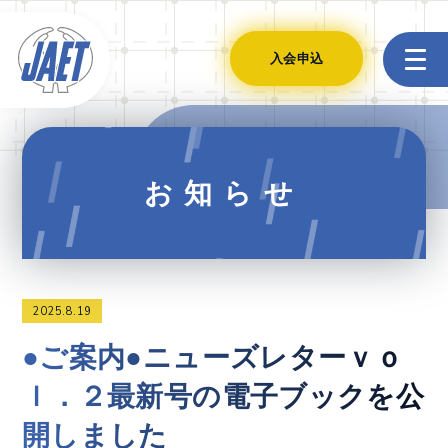
入会申込
お知らせ
2025.8.19
●ご案内●ニューズレターｖｏ
ｌ．２最新号の電子ブックを公
開しました