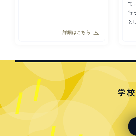
て
行
と
詳細はこちら
学