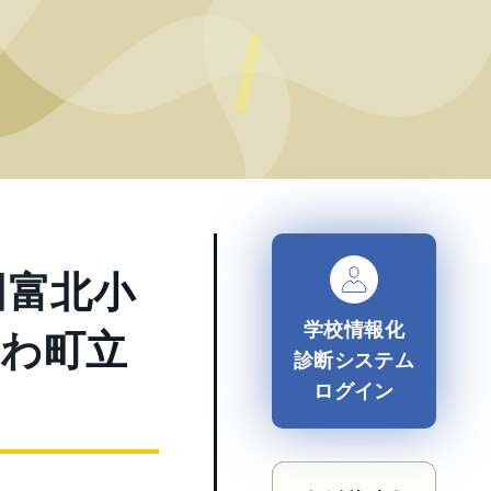
田富北小
学校情報化
かわ町立
診断システム
ログイン