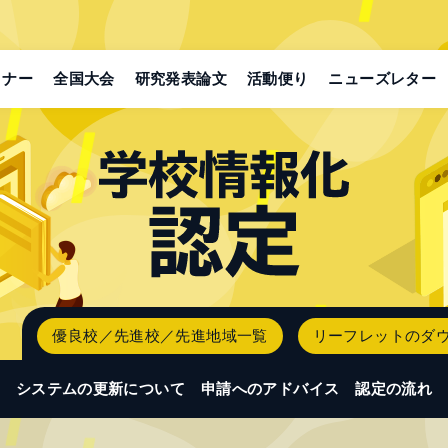
ミナー
全国大会
研究発表論文
活動便り
ニューズレター
優良校／先進校／先進地域一覧
リーフレットのダ
システムの更新について
申請へのアドバイス
認定の流れ