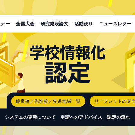
ミナー
全国大会
研究発表論文
活動便り
ニューズレター
優良校／先進校／先進地域一覧
リーフレットのダ
システムの更新について
申請へのアドバイス
認定の流れ