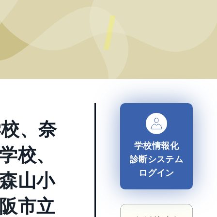
学校、奈
学校情報化
学校、
診断システム
ログイン
森山小
阪市立