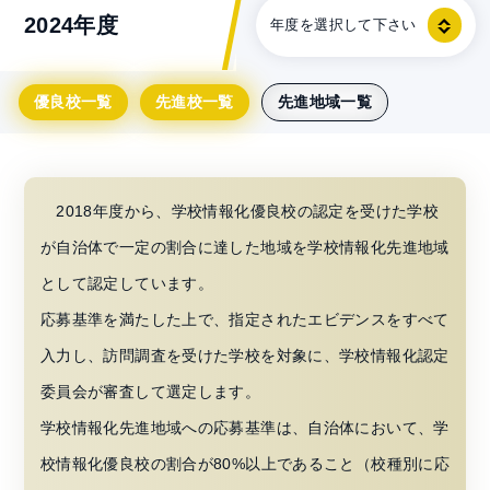
2024年度
年度を選択して下さい
2026年度
優良校一覧
先進校一覧
先進地域一覧
2025年度
2024年度
2023年度
2018年度から、学校情報化優良校の認定を受けた学校
2022年度
が自治体で一定の割合に達した地域を学校情報化先進地域
2021年度
として認定しています。
2020年度
応募基準を満たした上で、指定されたエビデンスをすべて
2019年度
入力し、訪問調査を受けた学校を対象に、学校情報化認定
2018年度
委員会が審査して選定します。
学校情報化先進地域への応募基準は、自治体において、学
2017年度
校情報化優良校の割合が80%以上であること（校種別に応
2016年度